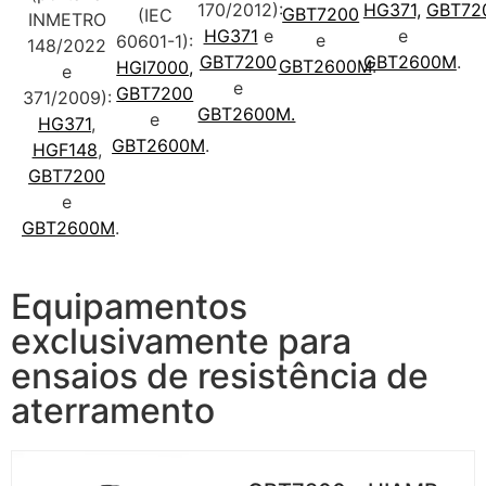
170/2012):
HG371,
GBT72
GBT7200
(IEC
INMETRO
HG371
e
e
e
60601-1):
148/2022
GBT7200
GBT2600M
.
GBT2600M
.
HGI7000,
e
e
GBT7200
371/2009)
:
GBT2600M.
e
HG371
,
GBT2600M
.
HGF148
,
GBT7200
e
GBT2600M
.
Equipamentos
exclusivamente para
ensaios de resistência de
aterramento