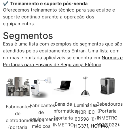
✔ Treinamento e suporte pós-venda
Oferecemos treinamento técnico para sua equipe e
suporte contínuo durante a operação dos
equipamentos.
Segmentos
Essa é uma lista com exemplos de segmentos que são
atendidos pelos equipamentos Entran. Uma lista com
normas e portaria aplicáveis se encontra em
Normas e
Portarias para Ensaios de Segurança Elétrica
.
Bens de
Bebedouros
Luminárias
Fabricantes
Fabricantes
informática
(Portaria
(NBR IEC
de
de
(portaria
INMETRO
60598-1):
equipamento
eletrodomésticos
INMETRO
102/2022):
HG371,
HGF148
,
médicos
(portaria