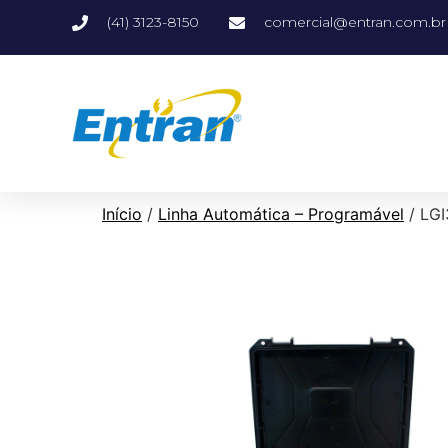
(41) 3123-8150
comercial@entran.com.br
Início
/
Linha Automática – Programável
/ LGI