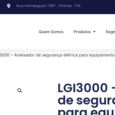
Rua Mandaguari, 1787 - Pinhais - PR
Quem Somos
Produtos
Seg
3000 – Analisador de segurança elétrica para equipament
LGI3000 
de segur
para eq