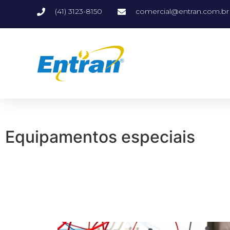
(41) 3123-8150
comercial@entran.com.br
Equipamentos especiais